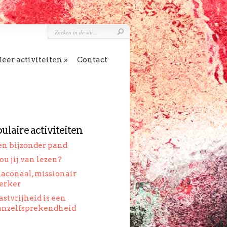
»
eer activiteiten
Contact
ulaire activiteiten
en bijzonder pand
ou jij van lezen?
iaconaal, missionair
erker
astvrijheid is een
anzelfsprekendheid