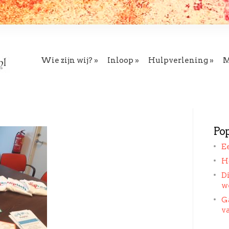
»
»
»
Wie zijn wij?
Inloop
Hulpverlening
M
Pop
E
H
D
w
G
v