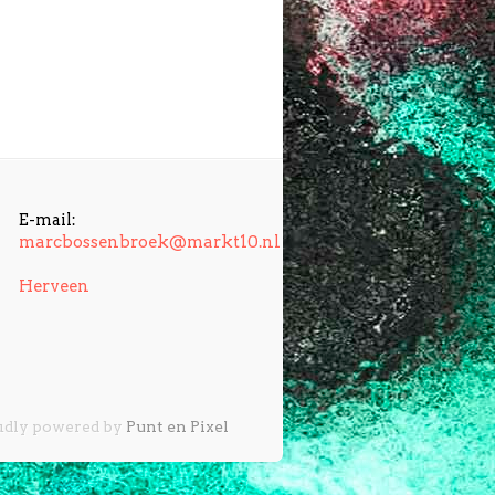
E-mail:
marcbossenbroek@markt10.nl
Herveen
udly powered by
Punt en Pixel