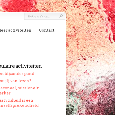
»
eer activiteiten
Contact
ulaire activiteiten
en bijzonder pand
ou jij van lezen?
iaconaal, missionair
erker
astvrijheid is een
anzelfsprekendheid