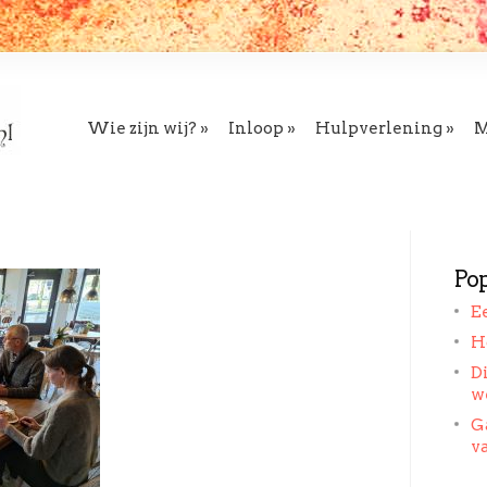
»
»
»
Wie zijn wij?
Inloop
Hulpverlening
M
Pop
E
H
D
w
G
v