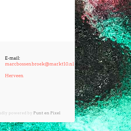
E-mail:
marcbossenbroek@markt10.nl
Herveen
udly powered by
Punt en Pixel